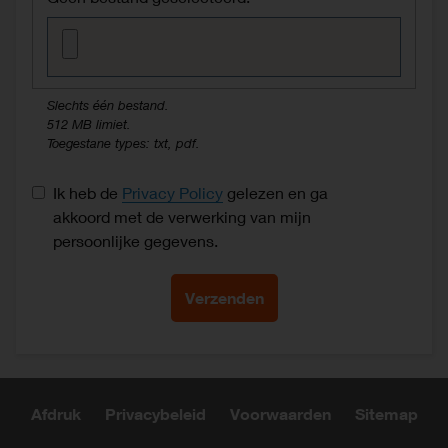
Slechts één bestand.
512 MB limiet.
Toegestane types: txt, pdf.
Data protection consent
Ik heb de
Privacy Policy
gelezen en ga
akkoord met de verwerking van mijn
persoonlijke gegevens.
Afdruk
Privacybeleid
Voorwaarden
Sitemap