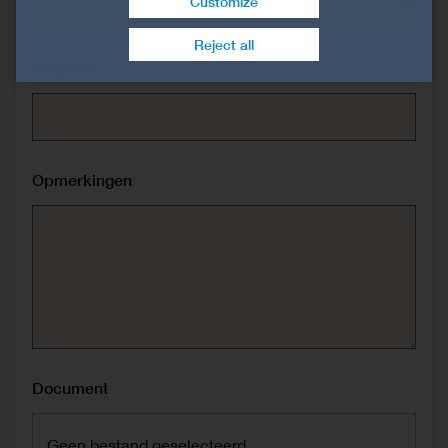
Customize
Toestemming intrekken
Reject all
Website
Opmerkingen
Document
Geen bestand geselecteerd.